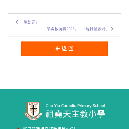
「童創節」
「學與教博覽2023」--「玩具拯救隊」
返 回