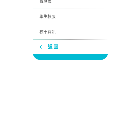
校曆表
學生校服
校車資訊
返 回