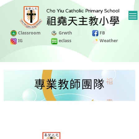
Classroom
Grwth
FB
IG
eclass
Weather
專業教師團隊