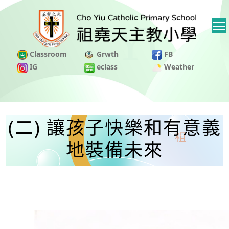
Classroom
Grwth
FB
IG
eclass
Weather
(二) 讓孩子快樂和有意義
地裝備未來