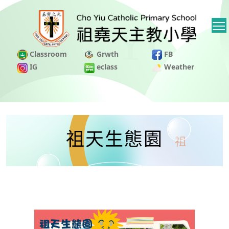
Classroom
Grwth
FB
IG
eclass
Weather
祖天生態園