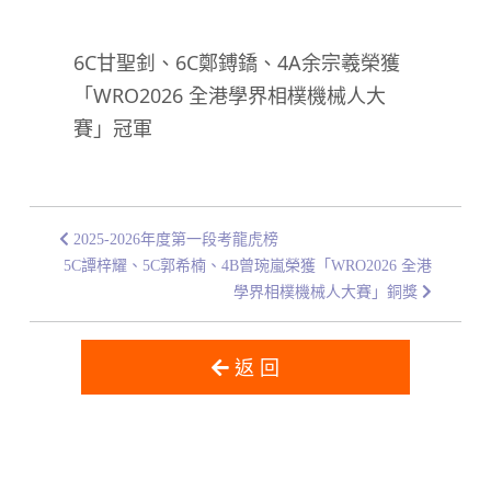
6C甘聖釗、6C鄭鎛鐈、4A余宗羲榮獲
「WRO2026 全港學界相樸機械人大
賽」冠軍
2025-2026年度第一段考龍虎榜
5C譚梓耀、5C郭希楠、4B曾琬嵐榮獲「WRO2026 全港
學界相樸機械人大賽」銅獎
返 回