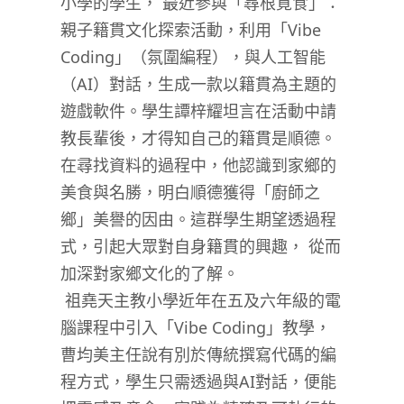
小學的學生， 最近參與「尋根覓食」：
親子籍貫文化探索活動，利用「
Vibe
Coding
」（氛圍編程），與人工智能
（
AI
）對話，生成一款以籍貫為主題的
遊戲軟件。學生譚梓耀坦言在活動中請
教長輩後，才得知自己的籍貫是順德。
在尋找資料的過程中，他認識到家鄉的
美食與名勝，明白順德獲得「廚師之
鄉」美譽的因由。這群學生期望透過程
式，引起大眾對自身籍貫的興趣， 從而
加深對家鄉文化的了解。
祖堯天主教小學近年在五及六年級的電
腦課程中引入「
Vibe Coding
」教學，
曹均美主任說有別於傳統撰寫代碼的編
程方式，學生只需透過與
AI
對話，便能