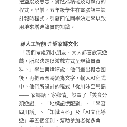
把靈感及意念，實踐為精確及可執行的
程式。早前，五年級學生在電腦課中設
計報時程式，引發四位同學決定學以致
用地來增進籍貫的知識。
藉人工智能 介紹家鄉文化
「我們考慮到小朋友、大人都喜歡玩遊
戲，所以決定以遊戲方式呈現籍貫資
料。」學生蔡煒晴說。他們畫出概念圖
後，再把意念轉變為文字，輸入
AI
程式
中。他們所設計的程式「從川味至粵韻
——
家鄉話．家鄉情」設置了「美食分
類遊戲」、「地標記憶配對」、「學習
四川話」、「知識百科」及「
AI
文化導
遊」等五個類別，幫助參加者從多角