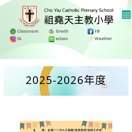
Classroom
Grwth
FB
IG
eclass
Weather
2025-2026年度