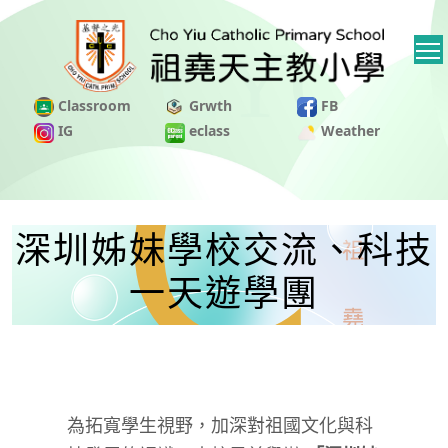
Classroom
Grwth
FB
IG
eclass
Weather
深圳姊妹學校交流、科技
一天遊學團
為拓寬學生視野，加深對祖國文化與科