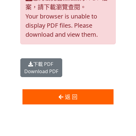
案，請下載瀏覽查閱。
Your browser is unable to
display PDF files. Please
download and view them.
下載 PDF
Download PDF
返 回