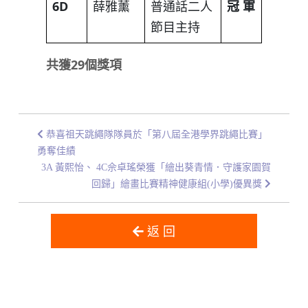
6D
薛雅薰
普通話二人
冠
軍
節目主持
共獲
29
個獎項
恭喜祖天跳繩隊隊員於「第八屆全港學界跳繩比賽」
勇奪佳績
3A 黃熙怡、 4C佘卓瑤榮獲「繪出葵青情．守護家園賀
回歸」繪畫比賽精神健康組(小學)優異獎
返 回