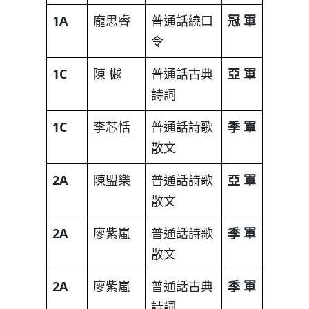
1A
龐思睿
普通話繞口
冠
軍
令
1C
陳 樾
普通話古典
亞
軍
詩詞
1C
李芯恬
普通話詩歌
季
軍
散文
2A
陳盟樂
普通話詩歌
亞
軍
散文
2A
廖紫嵐
普通話詩歌
季
軍
散文
2A
廖紫嵐
普通話古典
季
軍
詩詞