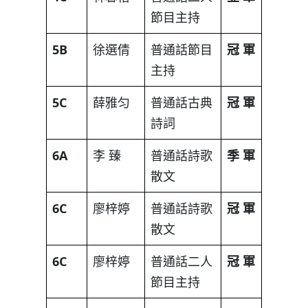
節目主持
5B
徐選倩
普通話節目
冠
軍
主持
5C
薛雅匀
普通話古典
冠
軍
詩詞
6A
李 臻
普通話詩歌
季
軍
散文
6C
廖梓婷
普通話詩歌
冠
軍
散文
6C
廖梓婷
普通話二人
冠
軍
節目主持