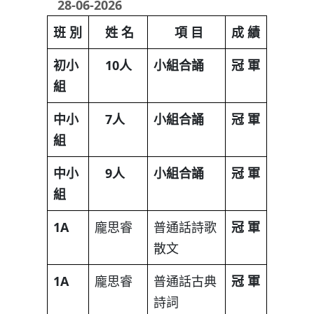
28-06-2026
班
別
姓
名
項
目
成
績
初小
10
人
小組合誦
冠
軍
組
中小
7
人
小組合誦
冠
軍
組
中小
9
人
小組合誦
冠
軍
組
1A
龐思睿
普通話詩歌
冠
軍
散文
1A
龐思睿
普通話古典
冠
軍
詩詞