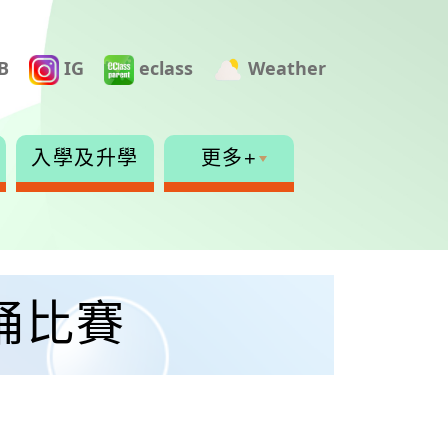
B
IG
eclass
Weather
入學及升學
更多+
誦比賽