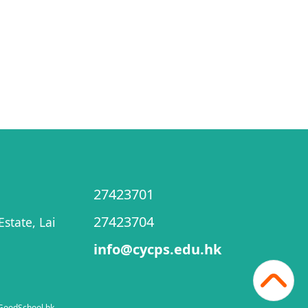
27423701
27423704
state, Lai
info@cycps.edu.hk
GoodSchool.hk
.