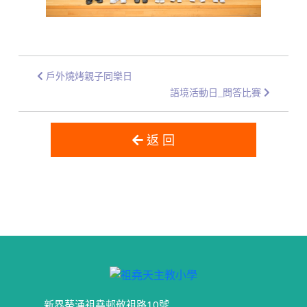
戶外燒烤親子同樂日
語境活動日_問答比賽
返 回
新界葵涌祖堯邨敬祖路10號