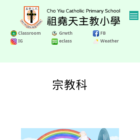
Classroom
Grwth
FB
IG
eclass
Weather
宗教科