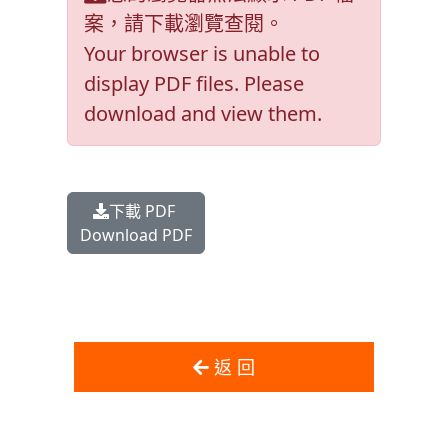
案，請下載瀏覽查閱。
Your browser is unable to
display PDF files. Please
download and view them.
下載 PDF
Download PDF
返 回