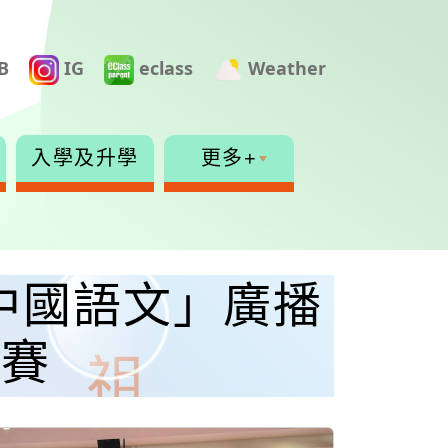
B
IG
eclass
Weather
入學及升學
更多+
啟慧中國語文」廣播
決賽