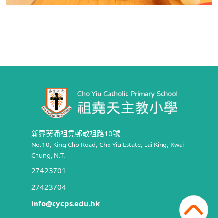
新界葵涌祖堯邨敬祖路10號
No.10, King Cho Road, Cho Yiu Estate, Lai King, Kwai
Chung, N.T.
27423701
27423704
info@cycps.edu.hk