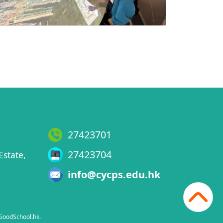
27423701
27423704
Estate,
info@cycps.edu.hk
GoodSchool.hk
.