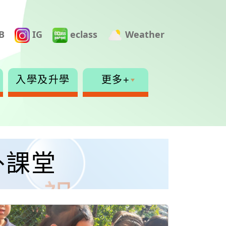
B
IG
eclass
Weather
入學及升學
更多+
外課堂