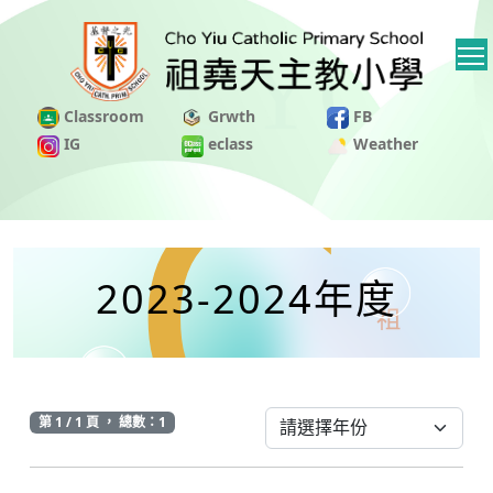
Classroom
Grwth
FB
IG
eclass
Weather
2023-2024年度
第 1 / 1 頁 ， 總數：1