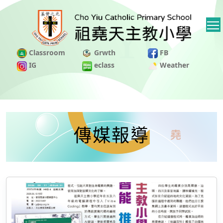
Classroom
Grwth
FB
IG
eclass
Weather
傳媒報導